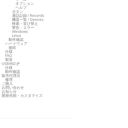
オプション
ヘルプ
ボタン
通話記録 / Records
機器一覧 / Devices
検索・並び替え
警告・エラー
Windows
Linux
動作確認
ハードウェア
接続
仕様
FAQ
製造
USBAN2-JP
仕様
動作確認
販売代理店
修理
ご購入
お問い合わせ
お知らせ
開発依頼・カスタマイズ