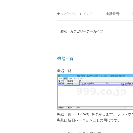
Caller ID detection Call recording
USBナンバーディス
ナンバーディスプレイ
通話録音
製品
製品
「
表示
」カテゴリーアーカイブ
機器一覧
機器一覧
機器一覧（Devices）を表示します。 ソフ
機能は新旧バージョンともに同じです。