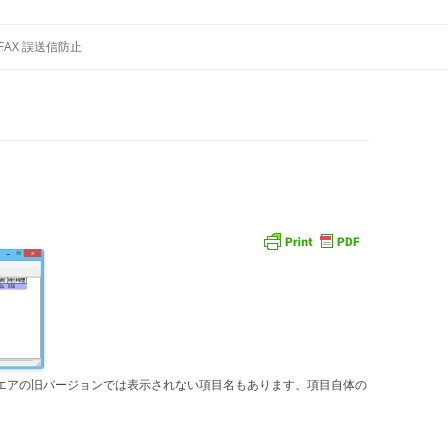
コ
プレイアダプタ 通話録音
ン
FAX 誤送信防止
テ
ン
ツ
へ
ス
キ
ッ
プ
トウエアの旧バージョンでは表示されない項目名もあります、項目自体の