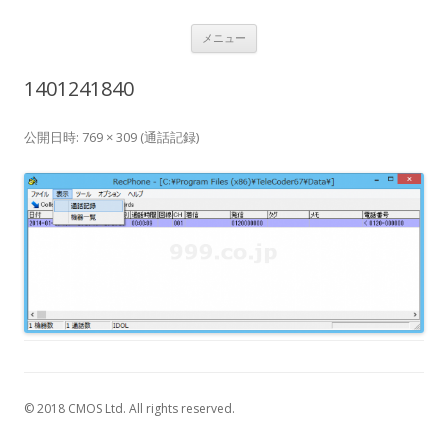
USBナンバーディスプレイアダプタ
コ
Caller ID detection Call recording
メニュー
ン
テ
通話録音
ン
1401241840
ツ
へ
ス
キ
公開日時:
769 × 309
(
通話記録
)
ッ
プ
© 2018 CMOS Ltd. All rights reserved.