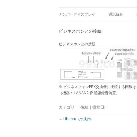
Caller ID detection Call recording
USBナンバーディス
ナンバーディスプレイ
通話録音
製品
製品
ビジネスホンとの接続
ビジネスホンとの接続
※ ビジネスフォンPBX交換機に接続する回線
（機器： LANAN2-JP 通話録音装置）
カテゴリー:
接続
| 投稿日:
|
投
←
Ubuntu での動作
稿
ナ