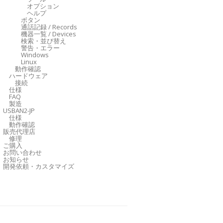
オプション
ヘルプ
ボタン
通話記録 / Records
機器一覧 / Devices
検索・並び替え
警告・エラー
Windows
Linux
動作確認
ハードウェア
接続
仕様
FAQ
製造
USBAN2-JP
仕様
動作確認
販売代理店
修理
ご購入
お問い合わせ
お知らせ
開発依頼・カスタマイズ