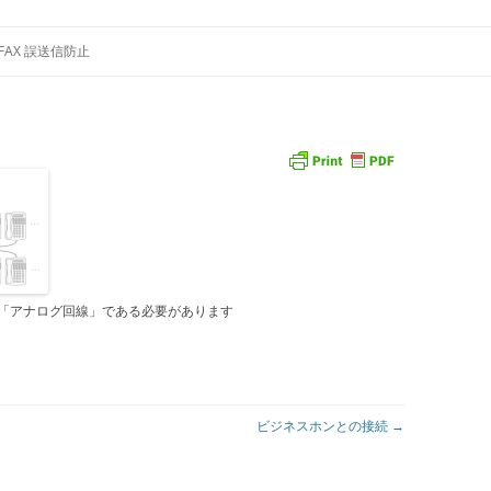
コ
プレイアダプタ 通話録音
ン
FAX 誤送信防止
テ
ン
ツ
へ
ス
キ
ッ
プ
は「アナログ回線」である必要があります
ビジネスホンとの接続
→