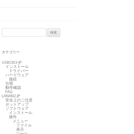
検
索
:
カテゴリー
USBCID3-JP
インストール
ドライバー
ハードウェア
接続
仕様
動作確認
FAQ
LANAN2-JP
安全上のご注意
セットアップ
ソフトウェア
インストール
操作
メニュー
ファイル
表示
ツール