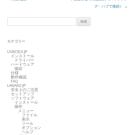
稿
グ・ハブで接続）
→
ナ
ビ
検
ゲ
索
ー
:
カテゴリー
シ
ョ
USBCID3-JP
インストール
ン
ドライバー
ハードウェア
接続
仕様
動作確認
FAQ
LANAN2-JP
安全上のご注意
セットアップ
ソフトウェア
インストール
操作
メニュー
ファイル
表示
ツール
オプション
ヘルプ