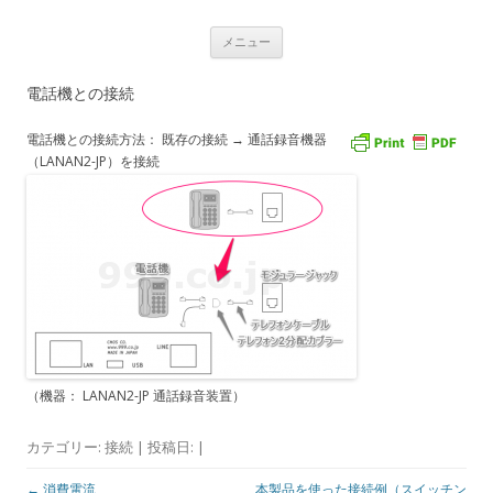
USBナンバーディスプレイアダプタ
コ
Caller ID detection Call recording
メニュー
ン
テ
通話録音
ン
電話機との接続
ツ
へ
ス
電話機との接続方法： 既存の接続 → 通話録音機器
キ
ッ
（LANAN2-JP）を接続
プ
（機器： LANAN2-JP 通話録音装置）
カテゴリー:
接続
| 投稿日:
|
投
←
消費電流
本製品を使った接続例（スイッチン