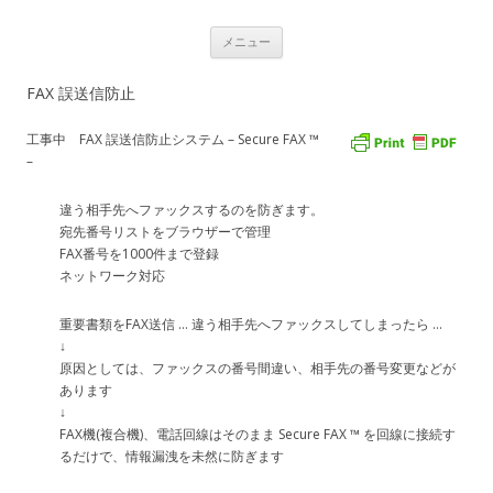
USBナンバーディスプレイアダプタ
コ
Caller ID detection Call recording
メニュー
ン
テ
通話録音
ン
FAX 誤送信防止
ツ
へ
ス
工事中 FAX 誤送信防止システム – Secure FAX ™
キ
ッ
–
プ
違う相手先へファックスするのを防ぎます。
宛先番号リストをブラウザーで管理
FAX番号を1000件まで登録
ネットワーク対応
重要書類をFAX送信 … 違う相手先へファックスしてしまったら …
↓
原因としては、ファックスの番号間違い、相手先の番号変更などが
あります
↓
FAX機(複合機)、電話回線はそのまま Secure FAX ™ を回線に接続す
るだけで、情報漏洩を未然に防ぎます