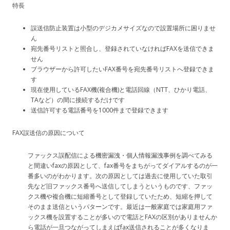
特長
誤送信防止装置は小型のデジカメサイズなので設置場所に困りませ
ん
宛先番号リストと照合し、登録されていなければFAXを送信できま
せん
ブラウザーから許可したいFAX番号を宛先番号リストへ登録できま
す
現在使用しているFAX機(複合機)と電話回線（NTT、ひかり電話、
TAなど）の間に接続するだけです
送信許可する電話番号を1000件まで登録できます
FAX誤送信の原因について
ファックス誤配信による機密漏洩・個人情報漏洩事例を調べてみる
と間違いfaxの原因として、fax番号をまちがってダイアルするのが一
番多いのがわかります。次の原因としては過去に使用していた取引
先など旧ファックス番号へ送信してしまうというものです、ファッ
クス機や複合機に短縮番号として登録していたため、短縮を押して
そのまま送信というパターンです。最近は一般家庭では家庭用ファ
ックス機を設置することが多いので電話とFAXの区別がありませんか
ら電話が一旦つながってしまえばfax送信されることが多くなりま