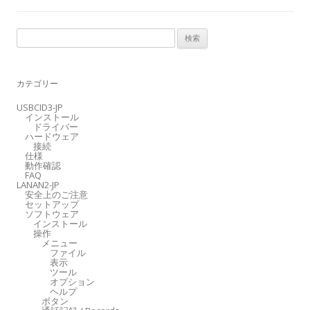
検
索
:
カテゴリー
USBCID3-JP
インストール
ドライバー
ハードウェア
接続
仕様
動作確認
FAQ
LANAN2-JP
安全上のご注意
セットアップ
ソフトウェア
インストール
操作
メニュー
ファイル
表示
ツール
オプション
ヘルプ
ボタン