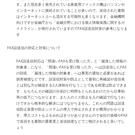
す。また現在多く発売されている家庭用ファックス機はパソコンや
インターネットに接続されていることが多いので、送信された書類
はインターネット上へも流出する可能性も多くなります。金融機関
向けですが金融庁から「金融分野における個人情報保護に関するガ
イドライン」が発行されていますのでFAX誤送信対策の参考になりま
す
FAX誤送信の対応と対策について
FAX誤送信対応は「間違いFAXを受け取った方」と「漏洩した情報の
対象者」になり、「間違いFAXを受け取った方」へは誤送信したFAX
の回収、「漏洩した情報の対象者」へは事実の通知と必要があれば
損害補償などです。誤送信対策や防止として最初に再確認や送信者
とは別な方が確認する2人体制を行なうことである程度は防止できま
す、もちろんその確認の分余計に時間をとられるわけだから仕事効
率の低下につながります、また人のミス防止を人の確認で行なうわ
けですから根本的な解決にはつながりません。これらの問題は誤送
信防止装置や防止システムの導入で抑止されますが費用がかかりま
す、導入コストも上をみればきりがありませんので会社の規模やFAX
で送信する書類の重要度と送信頻度などでご検討されると良いでし
ょう