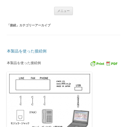
USBナンバーディスプレイアダプタ
コ
Caller ID detection Call recording
メニュー
ン
テ
通話録音
ン
ツ
「
接続
」カテゴリーアーカイブ
へ
ス
キ
ッ
プ
本製品を使った接続例
本製品を使った接続例