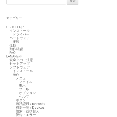
検
索
:
カテゴリー
USBCID3-JP
インストール
ドライバー
ハードウェア
接続
仕様
動作確認
FAQ
LANAN2-JP
安全上のご注意
セットアップ
ソフトウェア
インストール
操作
メニュー
ファイル
表示
ツール
オプション
ヘルプ
ボタン
通話記録 / Records
機器一覧 / Devices
検索・並び替え
警告・エラー