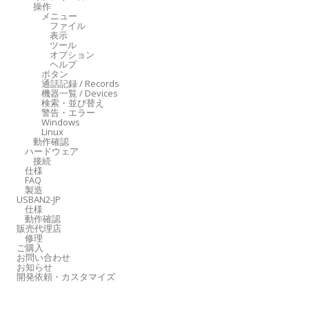
操作
メニュー
ファイル
表示
ツール
オプション
ヘルプ
ボタン
通話記録 / Records
機器一覧 / Devices
検索・並び替え
警告・エラー
Windows
Linux
動作確認
ハードウェア
接続
仕様
FAQ
製造
USBAN2-JP
仕様
動作確認
販売代理店
修理
ご購入
お問い合わせ
お知らせ
開発依頼・カスタマイズ