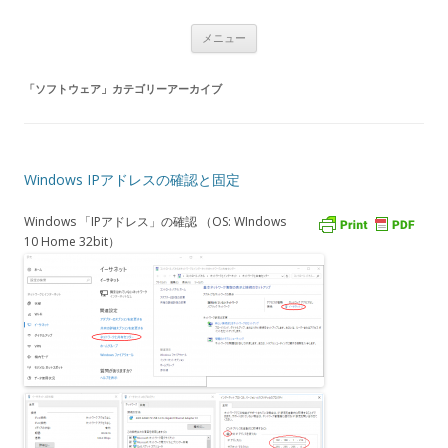
USBナンバーディスプレイアダプタ
コ
Caller ID detection Call recording
メニュー
ン
テ
通話録音
ン
ツ
「
ソフトウェア
」カテゴリーアーカイブ
へ
ス
キ
ッ
プ
Windows IPアドレスの確認と固定
Windows 「IPアドレス」の確認 （OS: WIndows
10 Home 32bit）