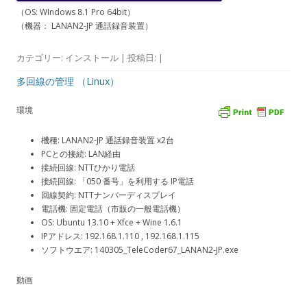
（OS: WIndows 8.1 Pro 64bit）
（機器： LANAN2-JP 通話録音装置）
カテゴリー:
インストール
| 投稿日:
|
多回線の管理 （Linux）
環境
機種: LANAN2-JP 通話録音装置 x2台
PCとの接続: LAN経由
接続回線: NTTひかり電話
接続回線: 「050 番号」を利用する IP電話
回線契約: NTTナンバーディスプレイ
電話機: 固定電話（市販の一般電話機）
OS: Ubuntu 13.10 + Xfce + Wine 1.6.1
IPアドレス: 192.168.1.110 , 192.168.1.115
ソフトウエア: 140305_TeleCoder67_LANAN2-JP.exe
動画