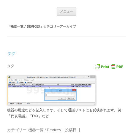
USBナンバーディスプレイアダプタ
コ
Caller ID detection Call recording
メニュー
ン
テ
通話録音
ン
ツ
「
機器一覧 / DEVICES
」カテゴリーアーカイブ
へ
ス
キ
ッ
プ
タグ
タグ
機器の用途などを記入します、そして通話リストにも反映されます。例：
「代表電話」「FAX」など
カテゴリー:
機器一覧 / Devices
| 投稿日:
|