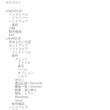
カテゴリー
ー
シ
USBCID3-JP
インストール
ョ
ドライバー
ン
ハードウェア
接続
仕様
動作確認
FAQ
LANAN2-JP
安全上のご注意
セットアップ
ソフトウェア
インストール
操作
メニュー
ファイル
表示
ツール
オプション
ヘルプ
ボタン
通話記録 / Records
機器一覧 / Devices
検索・並び替え
警告・エラー
Windows
Linux
動作確認
ハードウェア