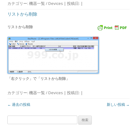
カテゴリー:
機器一覧 / Devices
| 投稿日:
|
リストから削除
リストから削除
「右クリック」で「リストから削除」
カテゴリー:
機器一覧 / Devices
| 投稿日:
|
投
←
過去の投稿
新しい投稿
→
稿
ナ
検
ビ
索
ゲ
: