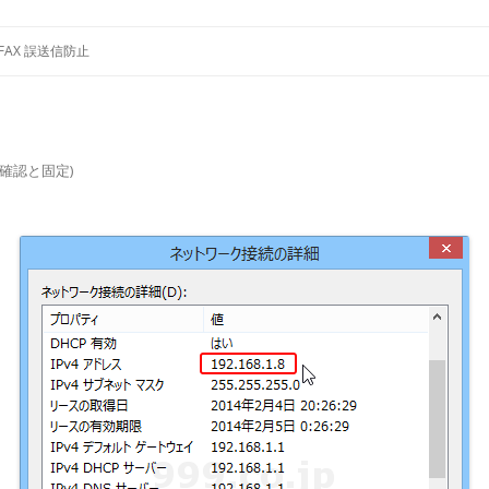
コ
プレイアダプタ 通話録音
ン
FAX 誤送信防止
テ
ン
ツ
へ
ス
キ
ッ
スの確認と固定
)
プ