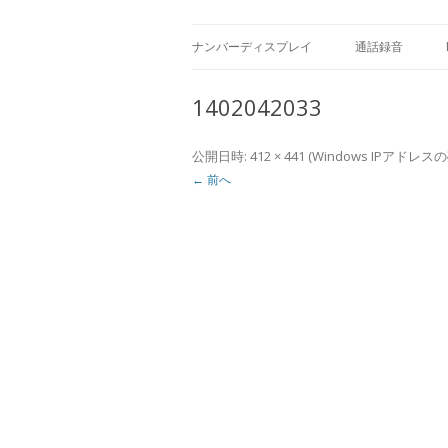
Caller ID detection Call recording
USBナンバーディス
ナンバーディスプレイ
通話録音
製品
製品
1402042033
公開日時:
412 × 441
(
Windows IPアドレ
← 前へ