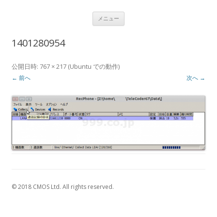
USBナンバーディスプレイアダプタ
コ
Caller ID detection Call recording
メニュー
ン
テ
通話録音
ン
1401280954
ツ
へ
ス
キ
公開日時:
767 × 217
(
Ubuntu での動作
)
ッ
プ
← 前へ
次へ →
© 2018 CMOS Ltd. All rights reserved.