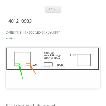
USBナンバーディスプレイアダプタ
コ
Caller ID detection Call recording
メニュー
ン
テ
通話録音
ン
1401210933
ツ
へ
ス
キ
公開日時:
1149 × 500
(
LEDランプの説明
)
ッ
プ
← 前へ
© 2018 CMOS Ltd. All rights reserved.